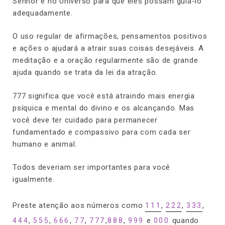
Senhor e no Universo para que eles possam guiá-lo
adequadamente.
O uso regular de afirmações, pensamentos positivos
e ações o ajudará a atrair suas coisas desejáveis. A
meditação e a oração regularmente são de grande
ajuda quando se trata da lei da atração.
777 significa que você está atraindo mais energia
psíquica e mental do divino e os alcançando. Mas
você deve ter cuidado para permanecer
fundamentado e compassivo para com cada ser
humano e animal.
Todos deveriam ser importantes para você
igualmente.
Preste atenção aos números como
,
,
,
111
222
333
,
,
,
,
,
,
e
quando
444
555
666
77
777
888
999
000