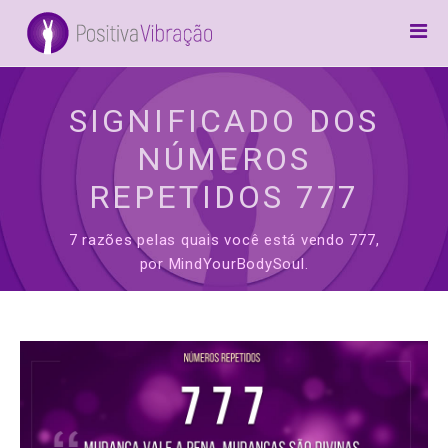
Home
Canalizações
SIGNIFICADO DOS
Arcanjos
NÚMEROS
Frases
REPETIDOS 777
Inspiração
7 razões pelas quais você está vendo 777,
5D / Awake
por MindYourBodySoul.
Preces